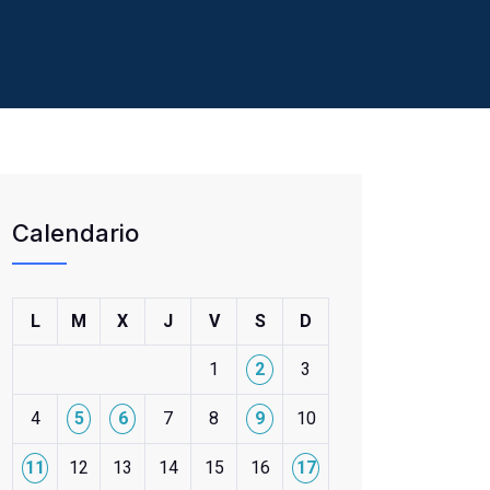
Calendario
L
M
X
J
V
S
D
1
2
3
4
5
6
7
8
9
10
11
12
13
14
15
16
17