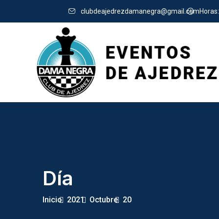
clubdeajedrezdamanegra@gmail.com
Horas:
Día
Inicio
2021
Octubre
20